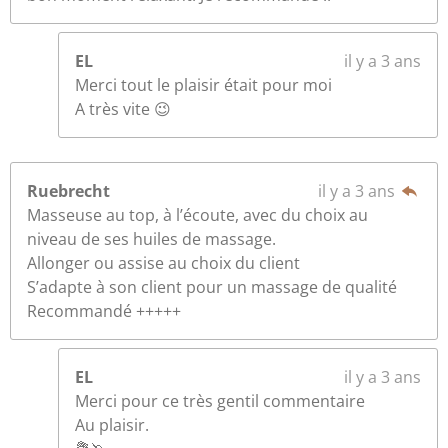
o
o
n
i
EL
il y a 3 ans
l
Merci tout le plaisir était pour moi
e
A très vite 😉
s
Ruebrecht
il y a 3 ans
Masseuse au top, à l’écoute, avec du choix au
niveau de ses huiles de massage.
Allonger ou assise au choix du client
S’adapte à son client pour un massage de qualité
Recommandé +++++
EL
il y a 3 ans
Merci pour ce très gentil commentaire
Au plaisir.