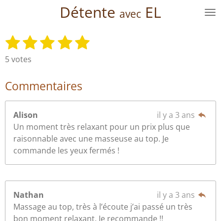
Détente
EL
Passer
avec
au
contenu
1
2
3
4
5
E
É
principal
n
v
é
é
é
é
é
5 votes
v
a
t
t
t
t
t
o
l
y
Commentaires
o
o
o
o
o
u
e
a
i
i
i
i
i
r
t
Alison
il y a 3 ans
l
l
l
l
l
l
i
'
Un moment très relaxant pour un prix plus que
e
e
e
e
e
o
é
raisonnable avec une masseuse au top. Je
n
s
s
s
s
v
commande les yeux fermés !
:
a
l
4
u
.
a
8
Nathan
il y a 3 ans
t
é
Massage au top, très à l’écoute j’ai passé un très
i
t
bon moment relaxant. Je recommande !!